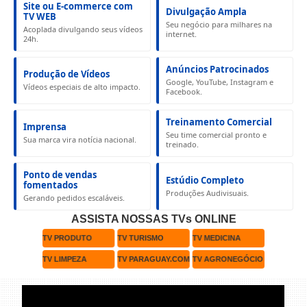
Site ou E-commerce com
Divulgação Ampla
TV WEB
Seu negócio para milhares na
Acoplada divulgando seus vídeos
internet.
24h.
Anúncios Patrocinados
Produção de Vídeos
Google, YouTube, Instagram e
Vídeos especiais de alto impacto.
Facebook.
Treinamento Comercial
Imprensa
Seu time comercial pronto e
Sua marca vira notícia nacional.
treinado.
Ponto de vendas
Estúdio Completo
fomentados
Produções Audivisuais.
Gerando pedidos escaláveis.
ASSISTA NOSSAS TVs ONLINE
TV PRODUTO
TV TURISMO
TV MEDICINA
TV LIMPEZA
TV PARAGUAY.COM
TV AGRONEGÓCIO