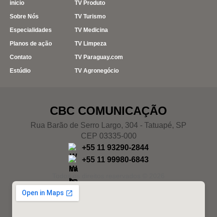
inicio
TV Produto
Sobre Nós
TV Turismo
Especialidades
TV Medicina
Planos de ação
TV Limpeza
Contato
TV Paraguay.com
Estúdio
TV Agronegócio
CBC COMUNICAÇÃO
Rua Barão de Serro Largo, 304 - Tatuapé, SP
CEP 03335-000
+55 11 93290-2844
+55 11 99980-6843
Todos os direitos reservados © 2026