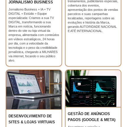
treinamentos, publicitários especiais,
JORNALISMO BUSINESS
cobertura dos eventos,
Jornalismo Business + IA + TV
apresentação dos pontos de vendas
DIGITAL + Estúdio + Equipe
parceiros e suas campanhas
especializada: Criamos a sua TV
localizadas, reportagens sobre as
DIGITAL, transformando a sua
evoluções e história da Marca,
Marca em notícia, funcionando
gerando AUTORIDADE NACIONAL
dentro do site ou loja virtual da
E ATÉ INTERNACIONAL.
empresa, alimentada com conteúdos
em vídeos estratégicos, 24 horas
por dia, com a velocidade da
tecnologia e o peso da credibilidade
jornalística, chegando a MILHARES
via internet, focando o seu público
alvo.
GESTÃO DE ANÚNCIOS
DESENVOLVIMENTO DE
PAGOS (GOOGLE & META)
SITES & LOJAS VIRTUAIS
Assumimos a criação e