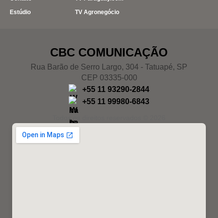
Estúdio
TV Agronegócio
CBC COMUNICAÇÃO
Rua Barão de Serro Largo, 304 - Tatuapé, SP
CEP 03335-000
+55 11 93290-2844
+55 11 99980-6843
Todos os direitos reservados © 2026