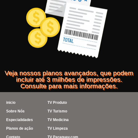
Veja nossos planos avançados, que podem
incluir até 3 milhões de impressões.
Consulte para mais informações.
inicio
TV Produto
Sobre Nós
TV Turismo
Especialidades
TV Medicina
Planos de ação
TV Limpeza
Contato
TV Paraguay.com